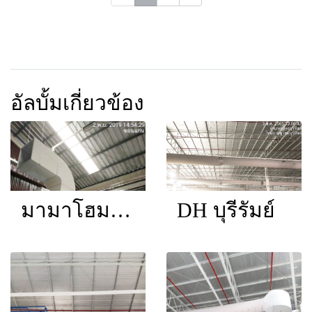
อัลบั้มเกี่ยวข้อง
มามาโฮมมาร์ท
DH บุรีรัมย์