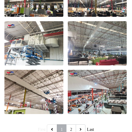
First
1
2
Last